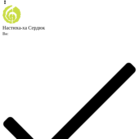
Настюха-ха Сердюк
Ви: