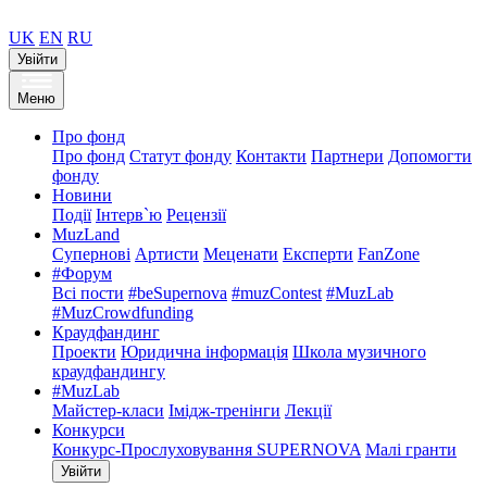
UK
EN
RU
Увійти
Меню
Про фонд
Про фонд
Статут фонду
Контакти
Партнери
Допомогти
фонду
Новини
Події
Інтерв`ю
Рецензії
MuzLand
Супернові
Артисти
Меценати
Експерти
FanZone
#Форум
Всі пости
#beSupernova
#muzContest
#MuzLab
#MuzCrowdfunding
Краудфандинг
Проекти
Юридична інформація
Школа музичного
краудфандингу
#MuzLab
Майстер-класи
Імідж-тренінги
Лекції
Конкурси
Конкурс-Прослуховування SUPERNOVA
Малі гранти
Увійти