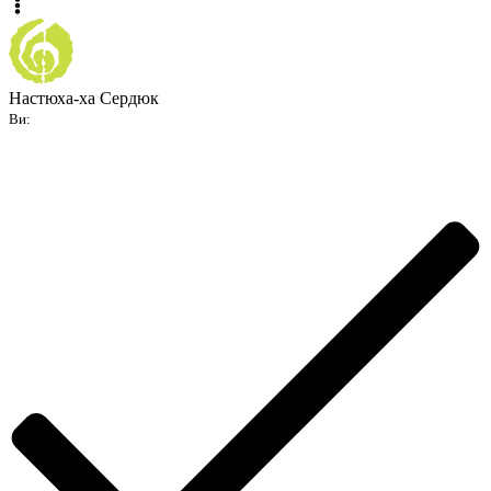
Настюха-ха Сердюк
Ви: