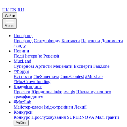
UK
EN
RU
Увійти
Меню
Про фонд
Про фонд
Статут фонду
Контакти
Партнери
Допомогти
фонду
Новини
Події
Інтерв`ю
Рецензії
MuzLand
Супернові
Артисти
Меценати
Експерти
FanZone
#Форум
Всі пости
#beSupernova
#muzContest
#MuzLab
#MuzCrowdfunding
Краудфандинг
Проекти
Юридична інформація
Школа музичного
краудфандингу
#MuzLab
Майстер-класи
Імідж-тренінги
Лекції
Конкурси
Конкурс-Прослуховування SUPERNOVA
Малі гранти
Увійти