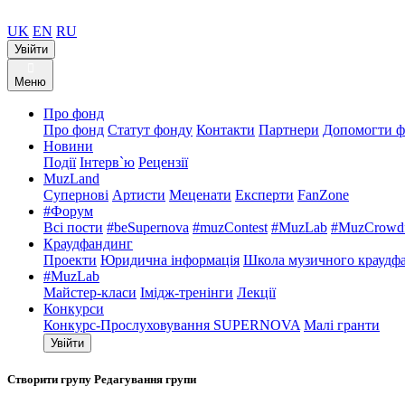
UK
EN
RU
Увійти
Меню
Про фонд
Про фонд
Статут фонду
Контакти
Партнери
Допомогти ф
Новини
Події
Інтерв`ю
Рецензії
MuzLand
Супернові
Артисти
Меценати
Експерти
FanZone
#Форум
Всі пости
#beSupernova
#muzContest
#MuzLab
#MuzCrowdf
Краудфандинг
Проекти
Юридична інформація
Школа музичного краудф
#MuzLab
Майстер-класи
Імідж-тренінги
Лекції
Конкурси
Конкурс-Прослуховування SUPERNOVA
Малі гранти
Увійти
Створити групу
Редагування групи