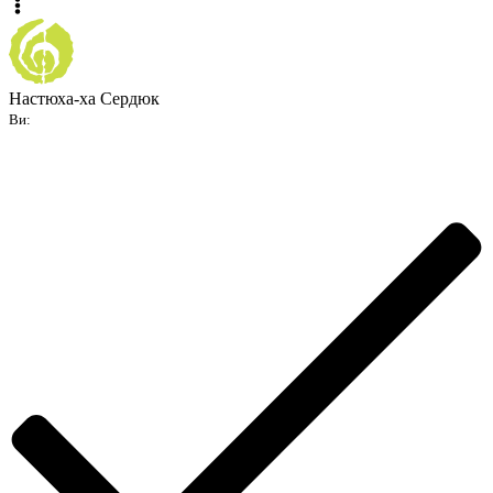
Настюха-ха Сердюк
Ви: