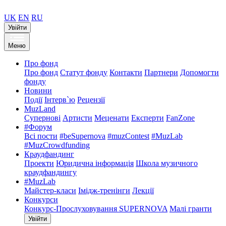
UK
EN
RU
Увійти
Меню
Про фонд
Про фонд
Статут фонду
Контакти
Партнери
Допомогти
фонду
Новини
Події
Інтерв`ю
Рецензії
MuzLand
Супернові
Артисти
Меценати
Експерти
FanZone
#Форум
Всі пости
#beSupernova
#muzContest
#MuzLab
#MuzCrowdfunding
Краудфандинг
Проекти
Юридична інформація
Школа музичного
краудфандингу
#MuzLab
Майстер-класи
Імідж-тренінги
Лекції
Конкурси
Конкурс-Прослуховування SUPERNOVA
Малі гранти
Увійти