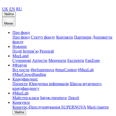
UK
EN
RU
Увійти
Меню
Про фонд
Про фонд
Статут фонду
Контакти
Партнери
Допомогти
фонду
Новини
Події
Інтерв`ю
Рецензії
MuzLand
Супернові
Артисти
Меценати
Експерти
FanZone
#Форум
Всі пости
#beSupernova
#muzContest
#MuzLab
#MuzCrowdfunding
Краудфандинг
Проекти
Юридична інформація
Школа музичного
краудфандингу
#MuzLab
Майстер-класи
Імідж-тренінги
Лекції
Конкурси
Конкурс-Прослуховування SUPERNOVA
Малі гранти
Увійти