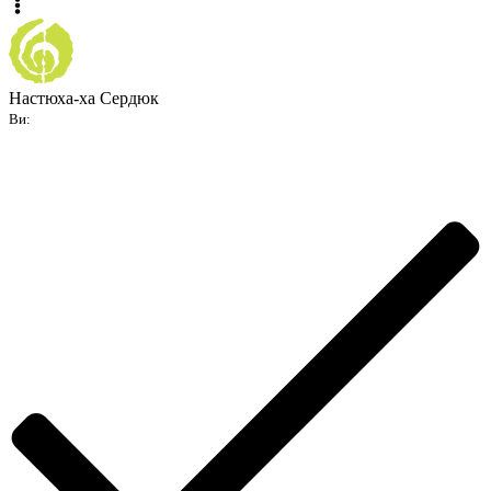
Настюха-ха Сердюк
Ви: