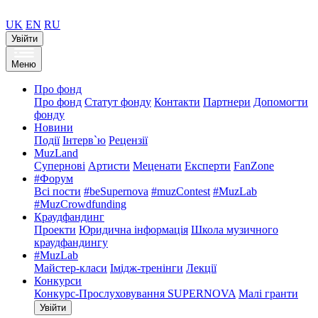
UK
EN
RU
Увійти
Меню
Про фонд
Про фонд
Статут фонду
Контакти
Партнери
Допомогти
фонду
Новини
Події
Інтерв`ю
Рецензії
MuzLand
Супернові
Артисти
Меценати
Експерти
FanZone
#Форум
Всі пости
#beSupernova
#muzContest
#MuzLab
#MuzCrowdfunding
Краудфандинг
Проекти
Юридична інформація
Школа музичного
краудфандингу
#MuzLab
Майстер-класи
Імідж-тренінги
Лекції
Конкурси
Конкурс-Прослуховування SUPERNOVA
Малі гранти
Увійти