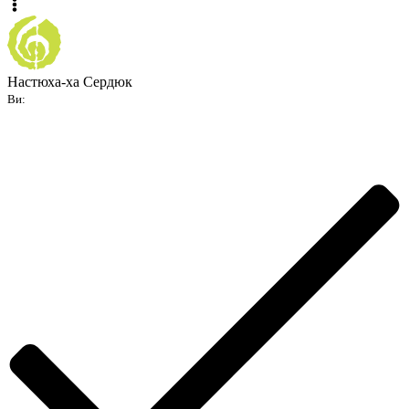
Настюха-ха Сердюк
Ви: