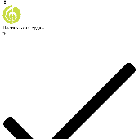
Настюха-ха Сердюк
Ви: