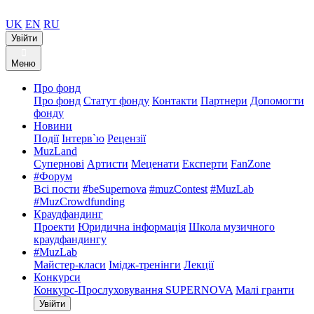
UK
EN
RU
Увійти
Меню
Про фонд
Про фонд
Статут фонду
Контакти
Партнери
Допомогти
фонду
Новини
Події
Інтерв`ю
Рецензії
MuzLand
Супернові
Артисти
Меценати
Експерти
FanZone
#Форум
Всі пости
#beSupernova
#muzContest
#MuzLab
#MuzCrowdfunding
Краудфандинг
Проекти
Юридична інформація
Школа музичного
краудфандингу
#MuzLab
Майстер-класи
Імідж-тренінги
Лекції
Конкурси
Конкурс-Прослуховування SUPERNOVA
Малі гранти
Увійти