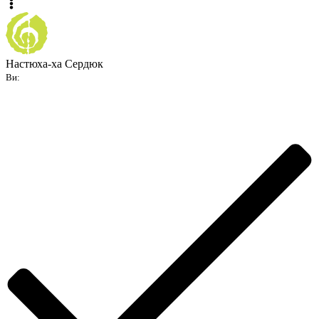
Настюха-ха Сердюк
Ви: