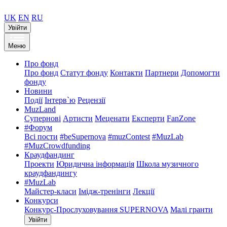
UK
EN
RU
Увійти
Меню
Про фонд
Про фонд
Статут фонду
Контакти
Партнери
Допомогти
фонду
Новини
Події
Інтерв`ю
Рецензії
MuzLand
Супернові
Артисти
Меценати
Експерти
FanZone
#Форум
Всі пости
#beSupernova
#muzContest
#MuzLab
#MuzCrowdfunding
Краудфандинг
Проекти
Юридична інформація
Школа музичного
краудфандингу
#MuzLab
Майстер-класи
Імідж-тренінги
Лекції
Конкурси
Конкурс-Прослуховування SUPERNOVA
Малі гранти
Увійти