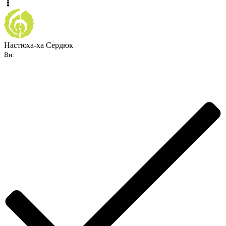
Настюха-ха Сердюк
Ви: