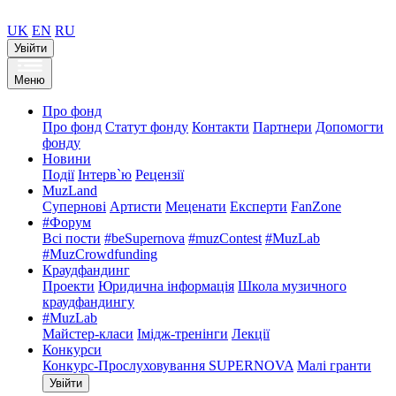
UK
EN
RU
Увійти
Меню
Про фонд
Про фонд
Статут фонду
Контакти
Партнери
Допомогти
фонду
Новини
Події
Інтерв`ю
Рецензії
MuzLand
Супернові
Артисти
Меценати
Експерти
FanZone
#Форум
Всі пости
#beSupernova
#muzContest
#MuzLab
#MuzCrowdfunding
Краудфандинг
Проекти
Юридична інформація
Школа музичного
краудфандингу
#MuzLab
Майстер-класи
Імідж-тренінги
Лекції
Конкурси
Конкурс-Прослуховування SUPERNOVA
Малі гранти
Увійти