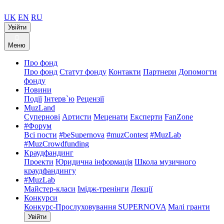
UK
EN
RU
Увійти
Меню
Про фонд
Про фонд
Статут фонду
Контакти
Партнери
Допомогти
фонду
Новини
Події
Інтерв`ю
Рецензії
MuzLand
Супернові
Артисти
Меценати
Експерти
FanZone
#Форум
Всі пости
#beSupernova
#muzContest
#MuzLab
#MuzCrowdfunding
Краудфандинг
Проекти
Юридична інформація
Школа музичного
краудфандингу
#MuzLab
Майстер-класи
Імідж-тренінги
Лекції
Конкурси
Конкурс-Прослуховування SUPERNOVA
Малі гранти
Увійти