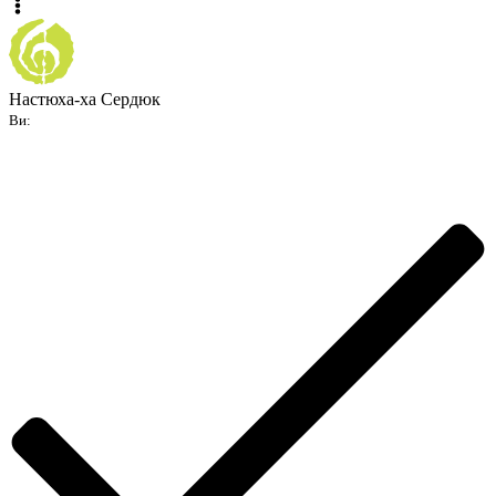
Настюха-ха Сердюк
Ви: