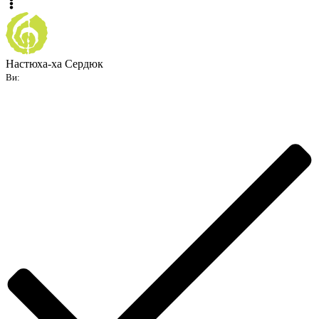
Настюха-ха Сердюк
Ви: