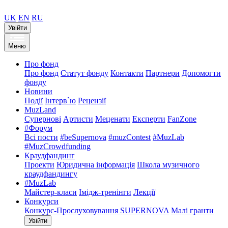
UK
EN
RU
Увійти
Меню
Про фонд
Про фонд
Статут фонду
Контакти
Партнери
Допомогти
фонду
Новини
Події
Інтерв`ю
Рецензії
MuzLand
Супернові
Артисти
Меценати
Експерти
FanZone
#Форум
Всі пости
#beSupernova
#muzContest
#MuzLab
#MuzCrowdfunding
Краудфандинг
Проекти
Юридична інформація
Школа музичного
краудфандингу
#MuzLab
Майстер-класи
Імідж-тренінги
Лекції
Конкурси
Конкурс-Прослуховування SUPERNOVA
Малі гранти
Увійти