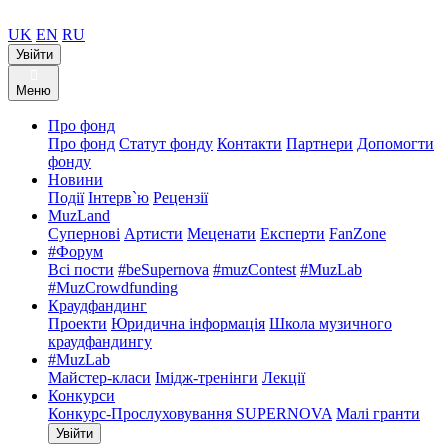
UK
EN
RU
Увійти
Меню
Про фонд
Про фонд
Статут фонду
Контакти
Партнери
Допомогти
фонду
Новини
Події
Інтерв`ю
Рецензії
MuzLand
Супернові
Артисти
Меценати
Експерти
FanZone
#Форум
Всі пости
#beSupernova
#muzContest
#MuzLab
#MuzCrowdfunding
Краудфандинг
Проекти
Юридична інформація
Школа музичного
краудфандингу
#MuzLab
Майстер-класи
Імідж-тренінги
Лекції
Конкурси
Конкурс-Прослуховування SUPERNOVA
Малі гранти
Увійти