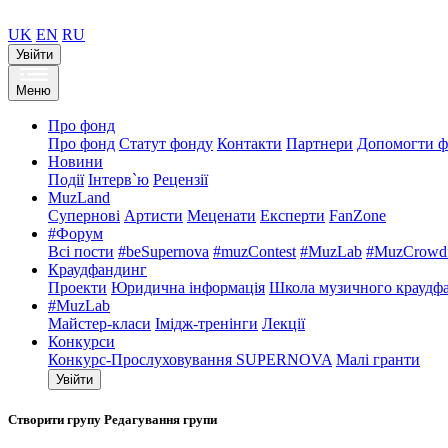
UK
EN
RU
Увійти
Меню
Про фонд
Про фонд
Статут фонду
Контакти
Партнери
Допомогти ф
Новини
Події
Інтерв`ю
Рецензії
MuzLand
Супернові
Артисти
Меценати
Експерти
FanZone
#Форум
Всі пости
#beSupernova
#muzContest
#MuzLab
#MuzCrowdf
Краудфандинг
Проекти
Юридична інформація
Школа музичного краудф
#MuzLab
Майстер-класи
Імідж-тренінги
Лекції
Конкурси
Конкурс-Прослуховування SUPERNOVA
Малі гранти
Увійти
Створити групу
Редагування групи