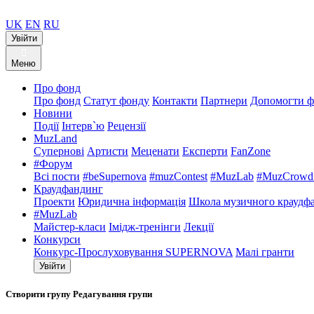
UK
EN
RU
Увійти
Меню
Про фонд
Про фонд
Статут фонду
Контакти
Партнери
Допомогти ф
Новини
Події
Інтерв`ю
Рецензії
MuzLand
Супернові
Артисти
Меценати
Експерти
FanZone
#Форум
Всі пости
#beSupernova
#muzContest
#MuzLab
#MuzCrowdf
Краудфандинг
Проекти
Юридична інформація
Школа музичного краудф
#MuzLab
Майстер-класи
Імідж-тренінги
Лекції
Конкурси
Конкурс-Прослуховування SUPERNOVA
Малі гранти
Увійти
Створити групу
Редагування групи