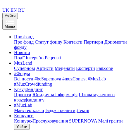
UK
EN
RU
Увійти
Меню
Про фонд
Про фонд
Статут фонду
Контакти
Партнери
Допомогти
фонду
Новини
Події
Інтерв`ю
Рецензії
MuzLand
Супернові
Артисти
Меценати
Експерти
FanZone
#Форум
Всі пости
#beSupernova
#muzContest
#MuzLab
#MuzCrowdfunding
Краудфандинг
Проекти
Юридична інформація
Школа музичного
краудфандингу
#MuzLab
Майстер-класи
Імідж-тренінги
Лекції
Конкурси
Конкурс-Прослуховування SUPERNOVA
Малі гранти
Увійти