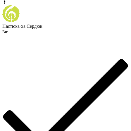
Настюха-ха Сердюк
Ви: