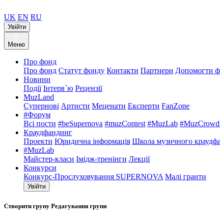
UK
EN
RU
Увійти
Меню
Про фонд
Про фонд
Статут фонду
Контакти
Партнери
Допомогти ф
Новини
Події
Інтерв`ю
Рецензії
MuzLand
Супернові
Артисти
Меценати
Експерти
FanZone
#Форум
Всі пости
#beSupernova
#muzContest
#MuzLab
#MuzCrowdf
Краудфандинг
Проекти
Юридична інформація
Школа музичного краудф
#MuzLab
Майстер-класи
Імідж-тренінги
Лекції
Конкурси
Конкурс-Прослуховування SUPERNOVA
Малі гранти
Увійти
Створити групу
Редагування групи