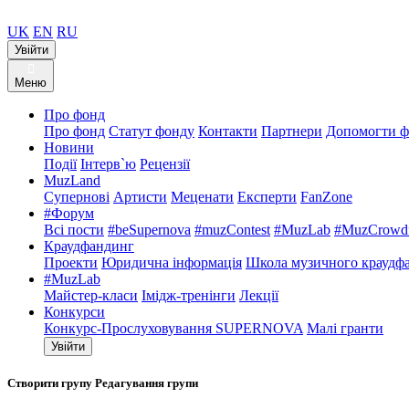
UK
EN
RU
Увійти
Меню
Про фонд
Про фонд
Статут фонду
Контакти
Партнери
Допомогти ф
Новини
Події
Інтерв`ю
Рецензії
MuzLand
Супернові
Артисти
Меценати
Експерти
FanZone
#Форум
Всі пости
#beSupernova
#muzContest
#MuzLab
#MuzCrowdf
Краудфандинг
Проекти
Юридична інформація
Школа музичного краудф
#MuzLab
Майстер-класи
Імідж-тренінги
Лекції
Конкурси
Конкурс-Прослуховування SUPERNOVA
Малі гранти
Увійти
Створити групу
Редагування групи